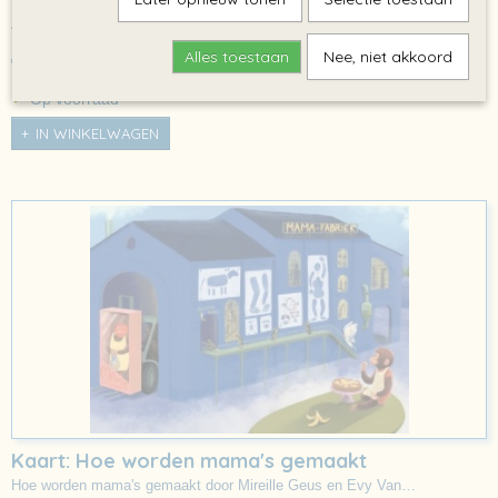
Aouda en Passepartout door Adwin de Kluyver…
Alles toestaan
Nee, niet akkoord
€ 0,00
✓
Op voorraad
IN WINKELWAGEN
Kaart: Hoe worden mama's gemaakt
Hoe worden mama's gemaakt door Mireille Geus en Evy Van…