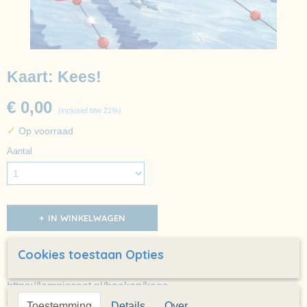
Kaart: Kees!
€ 0,00
(inclusief btw 21%)
✓
Op voorraad
Aantal
IN WINKELWAGEN
Omschrijving
Cookies toestaan Opties
Kees! door Anke Kranendonk en Sterre van der Tak
https://lemniscaat.nl/boeken/kees
Toestemming
Details
Over