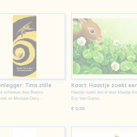
nlegger: Tims stille
Kaart: Haastje zoekt een
euw
lle schreeuw door Bianca
Haastje zoekt een ei door Maartje K
roek en Monique Dozy…
Evy Van Guyse…
€ 0,00