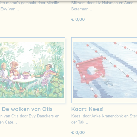
akt
en mama's gemaakt door Mireille
Bliksem door Liz Huisman en Anna
 Evy Van…
Boterman…
€ 0,00
: De wolken van Otis
Kaart: Kees!
n van Otis door Evy Danckers en
Kees! door Anke Kranendonk en Ster
ten Cate…
der Tak…
€ 0,00