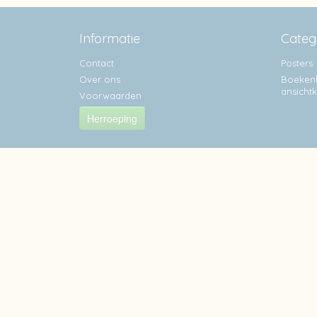
Informatie
Categ
Contact
Posters
Over ons
Boekenl
ansicht
Voorwaarden
Herroeping