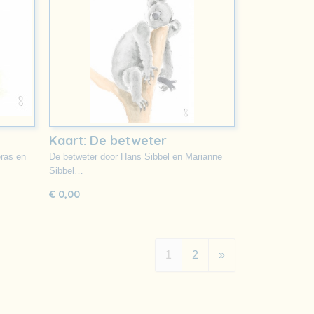
Kaart: De betweter
ras en
De betweter door Hans Sibbel en Marianne
Sibbel…
€ 0,00
1
2
»