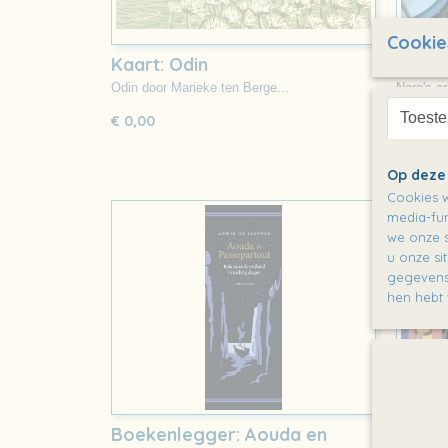
Cookie
Kaart: Odin
Kaart
Odin door Marieke ten Berge…
Nora's a
Faas…
Toest
€ 0,00
€ 0,00
Op deze
Cookies w
media-fun
we onze s
u onze si
gegevens 
hen hebt 
Boekenlegger: Aouda en
Kaart