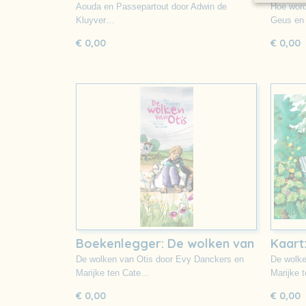
Passepartout
gema
Aouda en Passepartout door Adwin de
Hoe word
Kluyver…
Geus en
€ 0,00
€ 0,00
Boekenlegger: De wolken van
Kaart
Otis
De wolken van Otis door Evy Danckers en
De wolke
Marijke ten Cate…
Marijke 
€ 0,00
€ 0,00