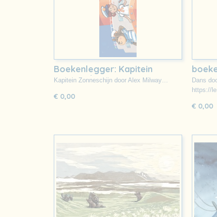
Boekenlegger: Kapitein
boeke
Zonneschijn
Kapitein Zonneschijn door Alex Milway…
Dans doo
https://
€ 0,00
€ 0,00