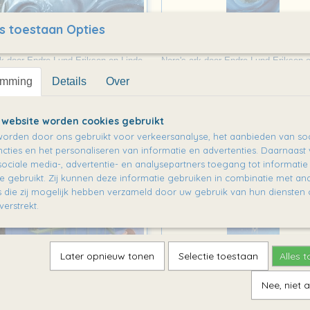
s toestaan Opties
: Nora's ark
Boekenlegger: Nora's a
rk door Endre Lund Eriksen en Linde
Nora's ark door Endre Lund Eriksen 
Faas…
emming
Details
Over
€ 0,00
 website worden cookies gebruikt
orden door ons gebruikt voor verkeersanalyse, het aanbieden van soc
cties en het personaliseren van informatie en advertenties. Daarnaast
ociale media-, advertentie- en analysepartners toegang tot informati
te gebruikt. Zij kunnen deze informatie gebruiken in combinatie met an
die zij mogelijk hebben verzameld door uw gebruik van hun diensten o
verstrekt.
Later opnieuw tonen
Selectie toestaan
Alles 
Nee, niet 
: Hoe worden mama's
Boekenlegger: Bliksem