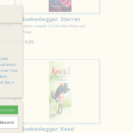
rk
Boekenlegger: Sterren
verpakt in huid
en Linde
Sterren verpakt in huid door Anna van
Praag…
€ 0,00
iale
 verlenen
e over hoe
dere
f die u
toestaan
akkoord
Boekenlegger: Kees!