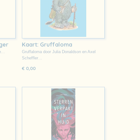
jger
Kaart: Gruffaloma
te…
Gruffaloma door Julia Donaldson en Axel
Scheffler…
€ 0,00