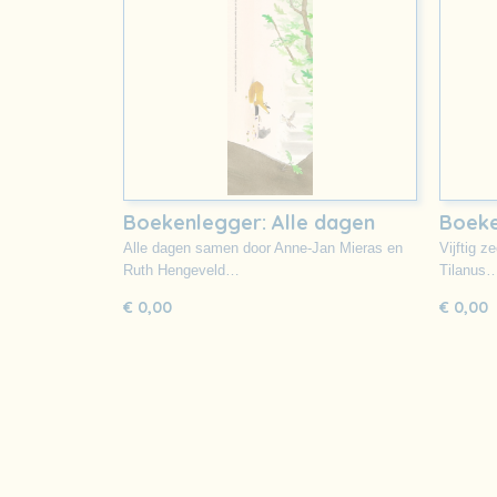
Boekenlegger: Alle dagen
Boeke
samen
seco
Alle dagen samen door Anne-Jan Mieras en
Vijftig z
Ruth Hengeveld…
Tilanus
€ 0,00
€ 0,00