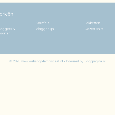
orieën
Knuffels
Pakketten
eggers &
Vlaggenlijn
Gozert shirt
kaarten
© 2026 www.webshop-lemniscaat.nl - Powered by Shoppagina.nl