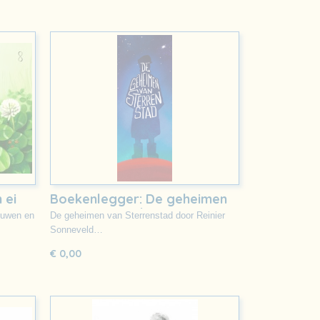
 ei
Boekenlegger: De geheimen
van Sterrestad
ouwen en
De geheimen van Sterrenstad door Reinier
Sonneveld…
€ 0,00