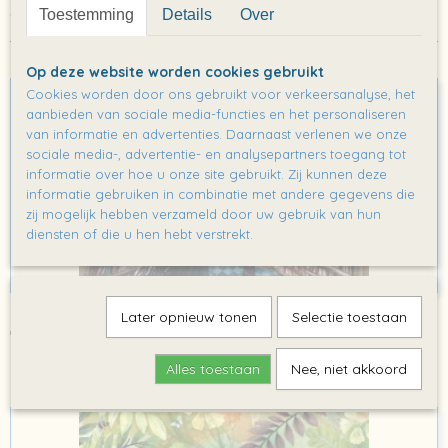
Toestemming
Details
Over
* druk- en verwerkingskosten
Ook interessant
Op deze website worden cookies gebruikt
Cookies worden door ons gebruikt voor verkeersanalyse, het
aanbieden van sociale media-functies en het personaliseren
van informatie en advertenties. Daarnaast verlenen we onze
sociale media-, advertentie- en analysepartners toegang tot
informatie over hoe u onze site gebruikt. Zij kunnen deze
informatie gebruiken in combinatie met andere gegevens die
zij mogelijk hebben verzameld door uw gebruik van hun
diensten of die u hen hebt verstrekt.
Poster: Binnenwerkposter Gozert bibliotheek*
Later opnieuw tonen
Selectie toestaan
€ 2,00
Alles toestaan
Nee, niet akkoord