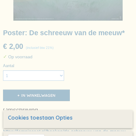
Poster: De schreeuw van de meeuw*
€ 2,00
(inclusief btw 21%)
✓
Op voorraad
Aantal
IN WINKELWAGEN
Omschrijving
De schreeuw van de meeuw door Inge Besaris, Chris Oelmeijer en Donna
Cookies toestaan Opties
Kroese
https://lemniscaat.nl/boeken/de-schreeuw-van-de-meeuw