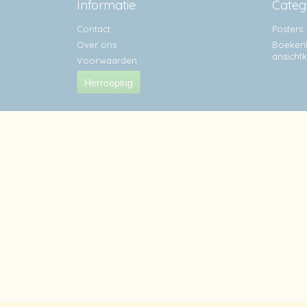
Informatie
Categ
Contact
Posters
Over ons
Boekenl
ansicht
Voorwaarden
Herroeping