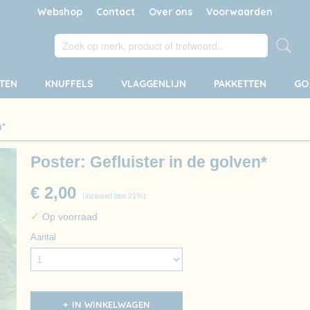
Webshop
Contact
Over ons
Voorwaarden
TEN
KNUFFELS
VLAGGENLIJN
PAKKETTEN
GO
n*
Poster: Gefluister in de golven*
€ 2,00
(inclusief btw 21%)
✓
Op voorraad
Aantal
IN WINKELWAGEN