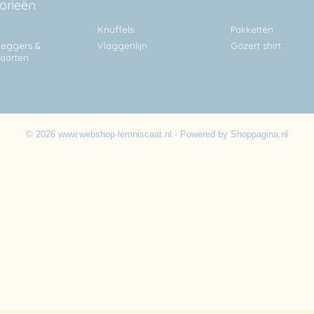
orieën
Knuffels
Pakketten
eggers &
Vlaggenlijn
Gozert shirt
kaarten
© 2026 www.webshop-lemniscaat.nl - Powered by Shoppagina.nl