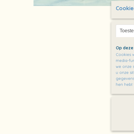
Cookie
Toest
Op deze
Cookies w
media-fun
we onze s
u onze si
gegevens 
hen hebt 