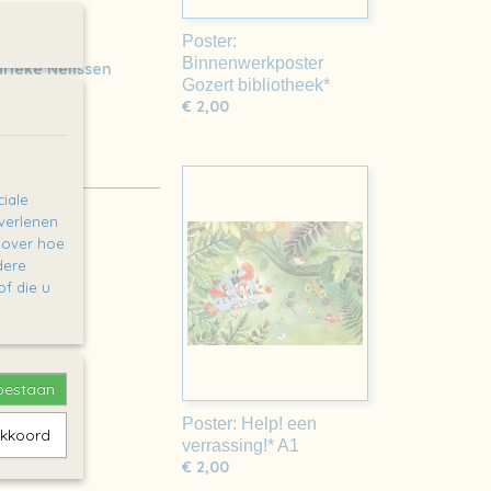
Poster:
Binnenwerkposter
rieke Nelissen
Gozert bibliotheek*
€ 2,00
iale
 verlenen
e over hoe
dere
f die u
toestaan
Poster: Help! een
akkoord
verrassing!* A1
€ 2,00