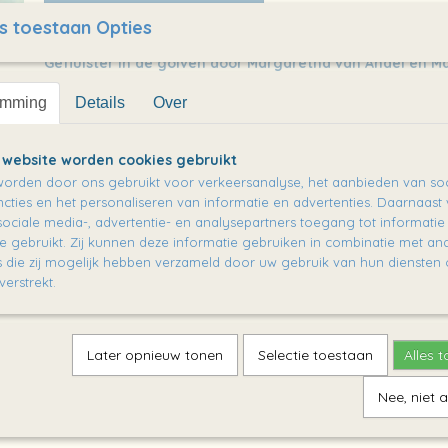
s toestaan Opties
Omschrijving
Gefluister in de golven door Margaretha van Andel en Ma
https://lemniscaat.nl/boeken/gefluister-in-de-golven
emming
Details
Over
* druk- en verwerkingskosten
 website worden cookies gebruikt
orden door ons gebruikt voor verkeersanalyse, het aanbieden van soc
cties en het personaliseren van informatie en advertenties. Daarnaast
ociale media-, advertentie- en analysepartners toegang tot informati
te gebruikt. Zij kunnen deze informatie gebruiken in combinatie met an
die zij mogelijk hebben verzameld door uw gebruik van hun diensten o
verstrekt.
Later opnieuw tonen
Selectie toestaan
Alles 
Nee, niet 