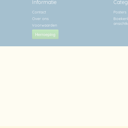
Informatie
Categ
Contact
Posters
Over ons
Boekenl
ansicht
Voorwaarden
Herroeping