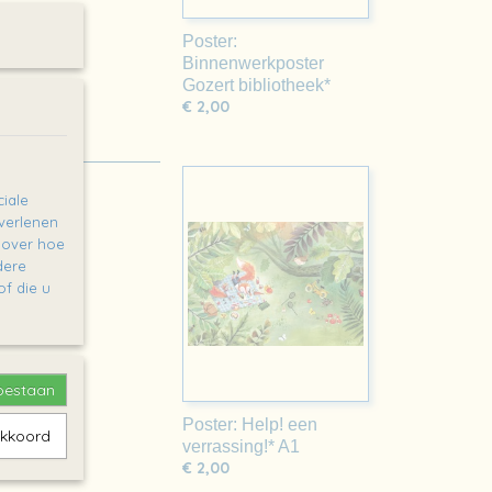
Poster:
Binnenwerkposter
Gozert bibliotheek*
€ 2,00
iale
 verlenen
e over hoe
dere
f die u
toestaan
Poster: Help! een
akkoord
verrassing!* A1
€ 2,00