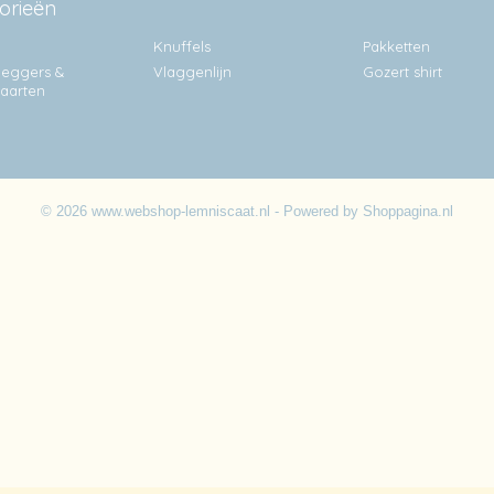
orieën
Knuffels
Pakketten
eggers &
Vlaggenlijn
Gozert shirt
kaarten
© 2026 www.webshop-lemniscaat.nl - Powered by Shoppagina.nl