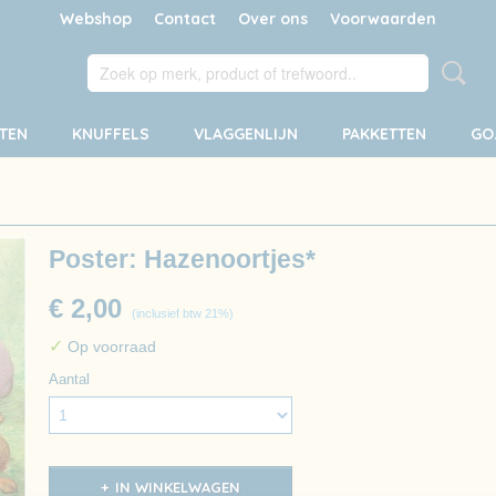
Webshop
Contact
Over ons
Voorwaarden
TEN
KNUFFELS
VLAGGENLIJN
PAKKETTEN
GO
Poster: Hazenoortjes*
€ 2,00
(inclusief btw 21%)
✓
Op voorraad
Aantal
IN WINKELWAGEN