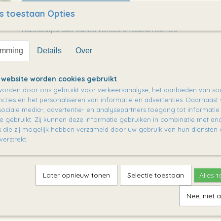
s toestaan Opties
Omschrijving
Hazenoortjes door Marlies verhelst en Sacha Heemels
https://lemniscaat.nl/boeken/hazenoortjes
emming
Details
Over
* druk- en verwerkingskosten
 website worden cookies gebruikt
orden door ons gebruikt voor verkeersanalyse, het aanbieden van soc
cties en het personaliseren van informatie en advertenties. Daarnaast
ociale media-, advertentie- en analysepartners toegang tot informati
te gebruikt. Zij kunnen deze informatie gebruiken in combinatie met an
die zij mogelijk hebben verzameld door uw gebruik van hun diensten o
verstrekt.
Later opnieuw tonen
Selectie toestaan
Alles 
Nee, niet 