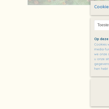
Cookie
Toest
Op deze
Cookies w
media-fun
we onze s
u onze si
gegevens 
hen hebt 